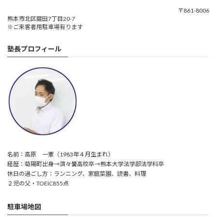
〒861-8006
熊本市北区龍田7丁目20-7
※ご来客者用駐車場有ります
塾長プロフィール
名前：高原 一憲（1983年４月生まれ）
経歴：菊陽町出身→濟々黌高校卒→熊本大学法学部法学科卒
休日の過ごし方：ランニング、家庭菜園、読書、料理
２児の父・TOEIC855点
駐車場地図