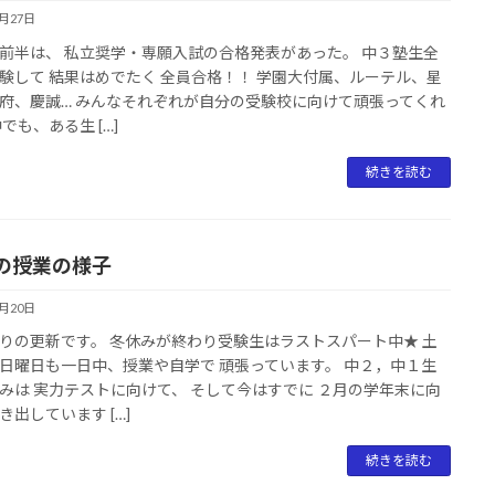
1月27日
前半は、 私立奨学・専願入試の合格発表があった。 中３塾生全
験して 結果はめでたく 全員合格！！ 学園大付属、ルーテル、星
府、慶誠… みんなそれぞれが自分の受験校に向けて頑張ってくれ
でも、ある生 […]
続きを読む
の授業の様子
1月20日
りの更新です。 冬休みが終わり受験生はラストスパート中★ 土
日曜日も一日中、授業や自学で 頑張っています。 中２，中１生
みは 実力テストに向けて、 そして今はすでに ２月の学年末に向
き出しています […]
続きを読む