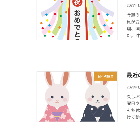
2023年
今週の
員が受
翔、国
た。 中
最近
日々の授業
2023年
久しぶ
曜日や
も冬休
けて動