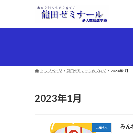
コ
ナ
ン
ビ
テ
ゲ
ン
ー
ツ
シ
へ
ョ
ス
ン
キ
に
ッ
移
プ
動
トップページ
龍田ゼミナールのブログ
2023年1月
2023年1月
みん
お知らせ