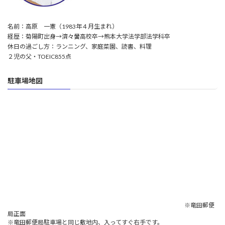
名前：高原 一憲（1983年４月生まれ）
経歴：菊陽町出身→濟々黌高校卒→熊本大学法学部法学科卒
休日の過ごし方：ランニング、家庭菜園、読書、料理
２児の父・TOEIC855点
駐車場地図
※竜田郵便
局正面
※竜田郵便局駐車場と同じ敷地内、入ってすぐ右手です。