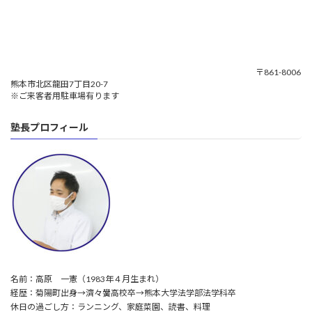
〒861-8006
熊本市北区龍田7丁目20-7
※ご来客者用駐車場有ります
塾長プロフィール
名前：高原 一憲（1983年４月生まれ）
経歴：菊陽町出身→濟々黌高校卒→熊本大学法学部法学科卒
休日の過ごし方：ランニング、家庭菜園、読書、料理