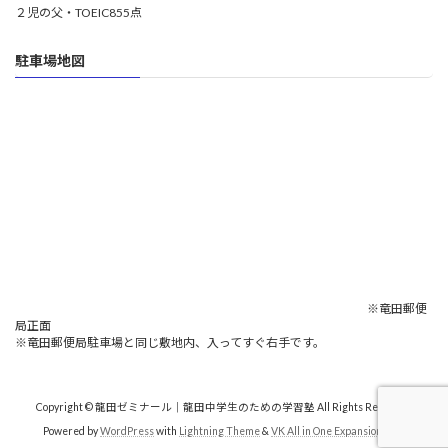
２児の父・TOEIC855点
駐車場地図
※竜田郵便
局正面
※竜田郵便局駐車場と同じ敷地内、入ってすぐ右手です。
Copyright © 龍田ゼミナール｜龍田中学生のための学習塾 All Rights Reserved.
Powered by
WordPress
with
Lightning Theme
&
VK All in One Expansion Unit