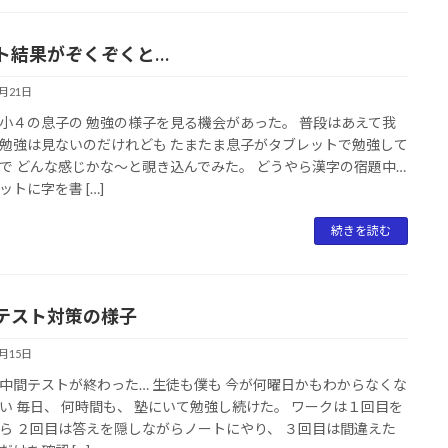
ト結果がぞくぞくと…
6月21日
小４の息子の 勉強の様子を見る機会があった。 普段はあえて我
勉強は見ないのだけれども たまたま息子がタブレットで勉強して
で どんな感じかな～と覗き込んでみた。 どうやら漢字の宿題中…
ットに字を書 […]
続きを読む
テスト対策の様子
6月15日
中間テストが終わった… 生徒も僕も 今が何曜日かもわからなくな
い 毎日、 何時間も、 塾にいて勉強し続けた。 ワークは１回目を
ら ２回目は答えを隠しながらノートにやり、 ３回目は間違えた