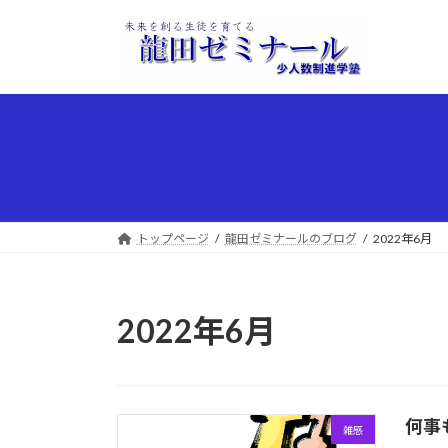
コ
ナ
ン
ビ
テ
ゲ
ン
ー
ツ
シ
へ
ョ
ス
ン
キ
に
ッ
移
プ
動
トップページ
龍田ゼミナールのブログ
2022年6月
2022年6月
何事
雑感