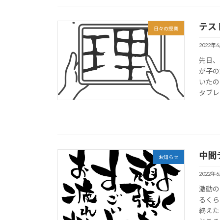
テス
日々の授業
2022年
先日、
が子の
いたの
タブレ
中間
お知らせ
2022年
激動の
るくら
終えた