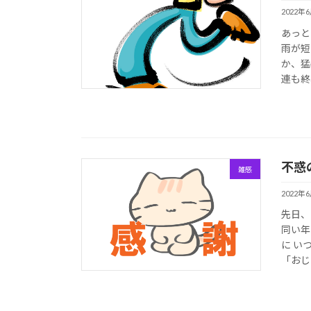
2022年
あっと
雨が短
か、猛
連も終
不惑
雑感
2022年
先日、
同い年
に い
「おじ