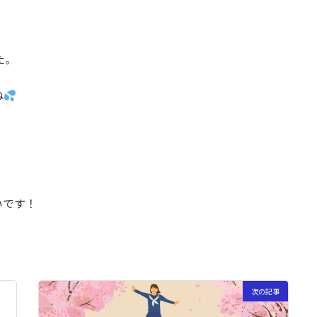
た。
ね
いです！
次の記事