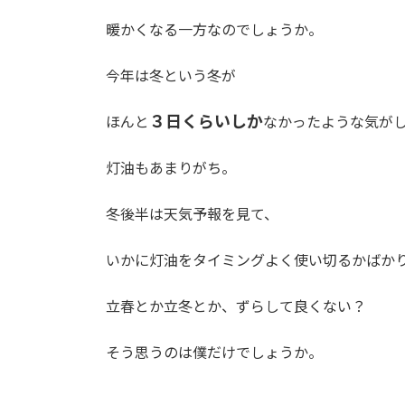
日
時
暖かくなる一方なのでしょうか。
:
今年は冬という冬が
３日くらいしか
ほんと
なかったような気が
灯油もあまりがち。
冬後半は天気予報を見て、
いかに灯油をタイミングよく使い切るかばか
立春とか立冬とか、ずらして良くない？
そう思うのは僕だけでしょうか。