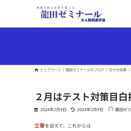
コ
ナ
ン
ビ
テ
ゲ
ン
ー
ツ
シ
へ
ョ
ス
ン
キ
に
ッ
移
プ
動
トップページ
龍田ゼミナールのブログ
日々の授業
２月はテスト対策目白
最
2024年2月9日
2024年2月9日
龍田ゼ
終
更
立春
を迎えて、これからは
新